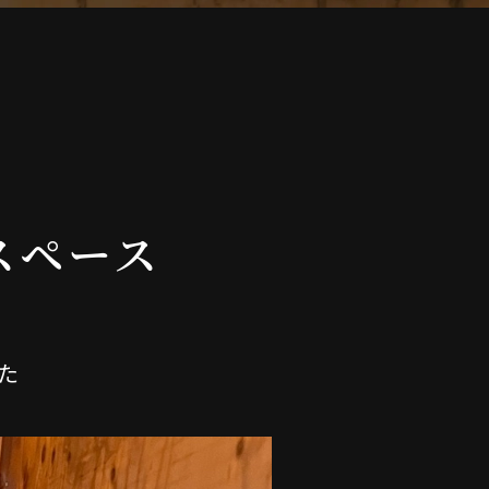
スペース
た