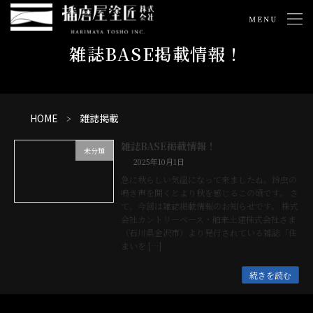
コ
ナ
ン
ビ
テ
ゲ
ン
ー
雑誌BASE掲載情報！
ツ
シ
へ
ョ
ス
ン
キ
に
ッ
移
HOME
雑誌掲載
プ
動
雑誌BASE掲載情報！
未分類
2025年10月1日
急に秋らしい気温になって来ましたね。鈴虫の
鳴き声を聞くとより秋を感じるこの頃です。 さ
て、今回は雑誌掲載情報のお知らせです。 株式
会社カントリーベース・舶来土建株式会社さま
（石川県金沢市）より発行されている雑誌「住
まいを […]
続きを読む