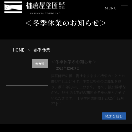
コ
ナ
ン
ビ
テ
ゲ
ン
ー
＜冬季休業のお知らせ＞
ツ
シ
へ
ョ
ス
ン
キ
に
ッ
移
HOME
冬季休業
プ
動
＜冬季休業のお知らせ＞
未分類
2025年12月17日
拝啓師走の候、貴社ますますご清栄のこととお
慶び申し上げます。平素は格別のご高配を賜
り、厚く御礼申し上げます。 さて、誠に勝手な
がら、弊社では下記の期間を冬季休業とさせて
いただきます。 【冬季休業期間】2025年12月
27 […]
続きを読む