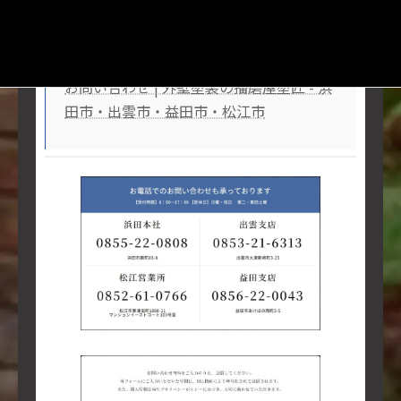
✉お問合せフォーム：下記リンクよりお申
込みください⇩
お問い合わせ | 外壁塗装の播磨屋塗匠 - 浜
田市・出雲市・益田市・松江市